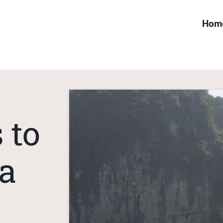
Hom
 to
ia