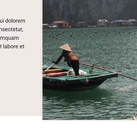
ui dolorem
nsectetur,
 numquam
t labore et