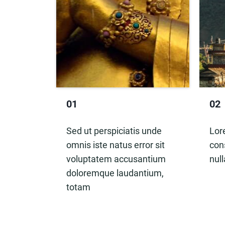
02
01
Lor
Sed ut perspiciatis unde
cons
omnis iste natus error sit
nul
voluptatem accusantium
doloremque laudantium,
totam