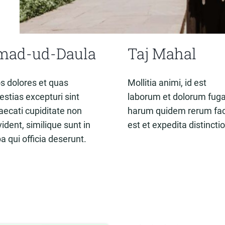
tmad-ud-Daula
Taj Mahal
s dolores et quas
Mollitia animi, id est
estias excepturi sint
laborum et dolorum fuga
aecati cupiditate non
harum quidem rerum faci
ident, similique sunt in
est et expedita distinctio
a qui officia deserunt.