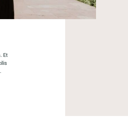
. Et
lis
.