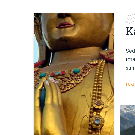
K
Sed
tot
sun
rea