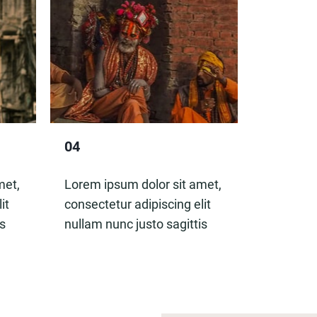
04
met,
Lorem ipsum dolor sit amet,
it
consectetur adipiscing elit
is
nullam nunc justo sagittis