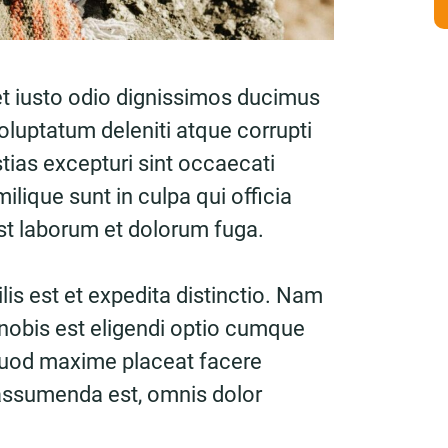
t iusto odio dignissimos ducimus
oluptatum deleniti atque corrupti
ias excepturi sint occaecati
ilique sunt in culpa qui officia
est laborum et dolorum fuga.
is est et expedita distinctio. Nam
nobis est eligendi optio cumque
 quod maxime placeat facere
assumenda est, omnis dolor