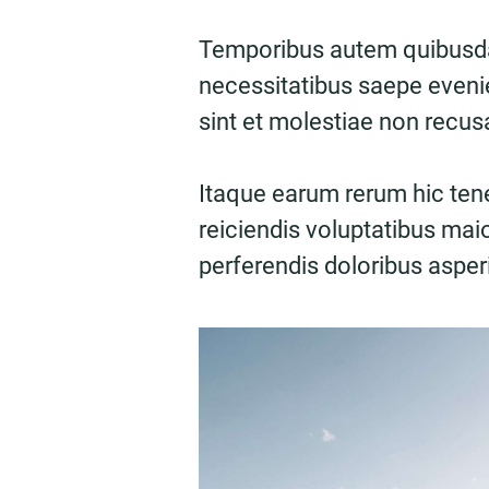
Temporibus autem quibusdam
necessitatibus saepe evenie
sint et molestiae non recu
Itaque earum rerum hic tene
reiciendis voluptatibus mai
perferendis doloribus asperi