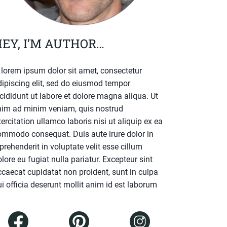
EY, I’M AUTHOR…
. lorem ipsum dolor sit amet, consectetur
dipiscing elit, sed do eiusmod tempor
cididunt ut labore et dolore magna aliqua. Ut
nim ad minim veniam, quis nostrud
ercitation ullamco laboris nisi ut aliquip ex ea
ommodo consequat. Duis aute irure dolor in
prehenderit in voluptate velit esse cillum
lore eu fugiat nulla pariatur. Excepteur sint
ccaecat cupidatat non proident, sunt in culpa
i officia deserunt mollit anim id est laborum