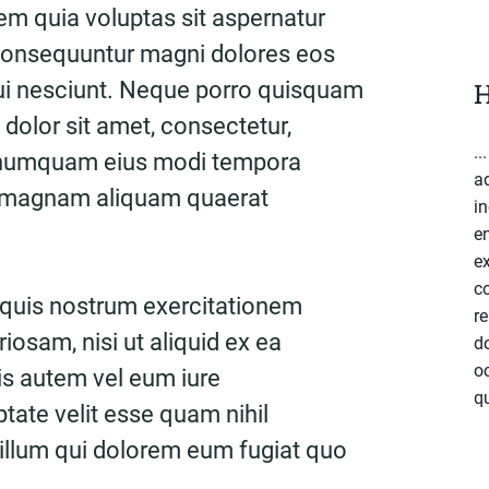
m quia voluptas sit aspernatur
a consequuntur magni dolores eos
ui nesciunt. Neque porro quisquam
H
 dolor sit amet, consectetur,
..
on numquam eius modi tempora
a
re magnam aliquam quaerat
in
e
ex
c
 quis nostrum exercitationem
re
riosam, nisi ut aliquid ex ea
do
o
 autem vel eum iure
qu
ptate velit esse quam nihil
 illum qui dolorem eum fugiat quo