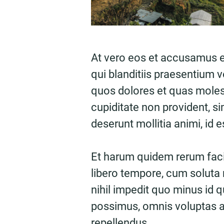
At vero eos et accusamus e
qui blanditiis praesentium v
quos dolores et quas molest
cupiditate non provident, sim
deserunt mollitia animi, id 
Et harum quidem rerum facil
libero tempore, cum soluta 
nihil impedit quo minus id
possimus, omnis voluptas 
repellendus.