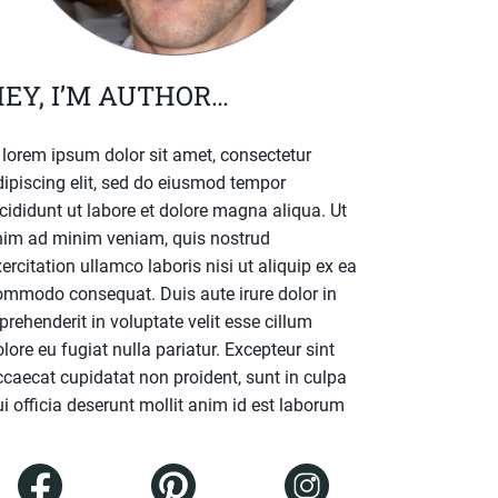
EY, I’M AUTHOR…
. lorem ipsum dolor sit amet, consectetur
dipiscing elit, sed do eiusmod tempor
cididunt ut labore et dolore magna aliqua. Ut
nim ad minim veniam, quis nostrud
ercitation ullamco laboris nisi ut aliquip ex ea
ommodo consequat. Duis aute irure dolor in
prehenderit in voluptate velit esse cillum
lore eu fugiat nulla pariatur. Excepteur sint
ccaecat cupidatat non proident, sunt in culpa
i officia deserunt mollit anim id est laborum