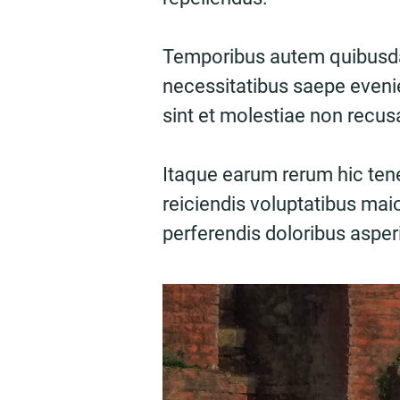
Temporibus autem quibusdam
necessitatibus saepe evenie
sint et molestiae non recu
Itaque earum rerum hic tene
reiciendis voluptatibus mai
perferendis doloribus asperi