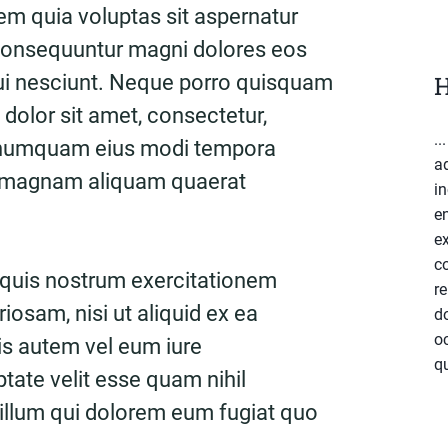
m quia voluptas sit aspernatur
a consequuntur magni dolores eos
ui nesciunt. Neque porro quisquam
H
 dolor sit amet, consectetur,
..
on numquam eius modi tempora
a
re magnam aliquam quaerat
in
e
ex
c
 quis nostrum exercitationem
re
riosam, nisi ut aliquid ex ea
do
o
 autem vel eum iure
qu
ptate velit esse quam nihil
 illum qui dolorem eum fugiat quo