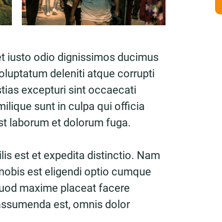
t iusto odio dignissimos ducimus
oluptatum deleniti atque corrupti
ias excepturi sint occaecati
ilique sunt in culpa qui officia
est laborum et dolorum fuga.
is est et expedita distinctio. Nam
nobis est eligendi optio cumque
 quod maxime placeat facere
assumenda est, omnis dolor